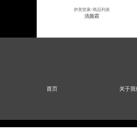
世家-商品列表
伊美世家-商品列表
舒缓平衡霜
清颜霜
首页
关于我