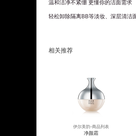
温和洁净不紧绷 更懂你的洁面需求
轻松卸除隔离BB等淡妆、深层清洁
相关推荐
美韵-商品列表
伊尔美韵-商品列表
平衡舒缓霜
净颜霜