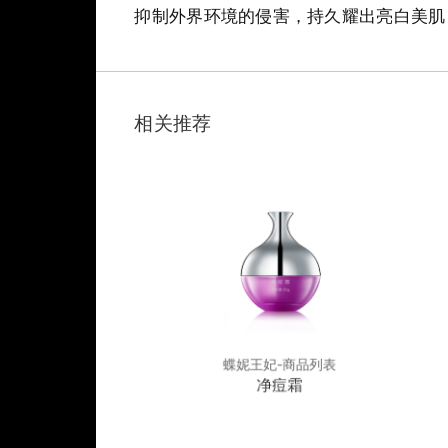
抑制外界环境的侵害，持久耀出亮白美肌
相关推荐
妃-商品列表
蝶妮王妃-商品列表
平衡舒缓霜
净痘霜