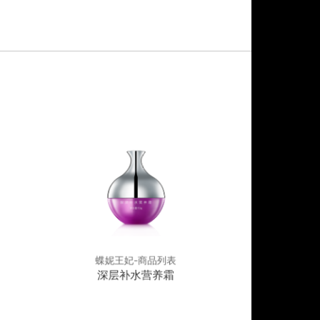
蝶妮王妃-商品列表
蝶妮王
深层补水营养霜
修