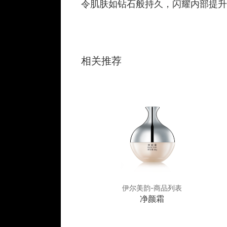
令肌肤如钻石般持久，闪耀内部提升,
相关推荐
美韵-商品列表
伊尔美韵-商品列表
平衡舒缓霜
净颜霜