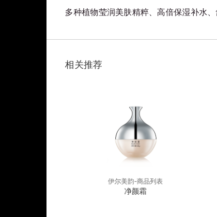
多种植物莹润美肤精粹、高倍保湿补水、
相关推荐
韵-商品列表
伊尔美韵-商品列表
平衡舒缓霜
净颜霜