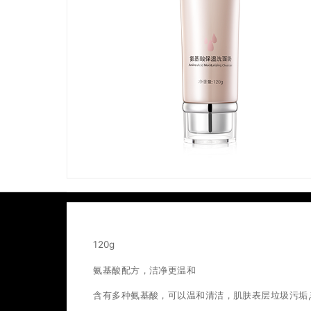
120g
氨基酸配方，洁净更温和
含有多种氨基酸，可以温和清洁，肌肤表层垃圾污垢