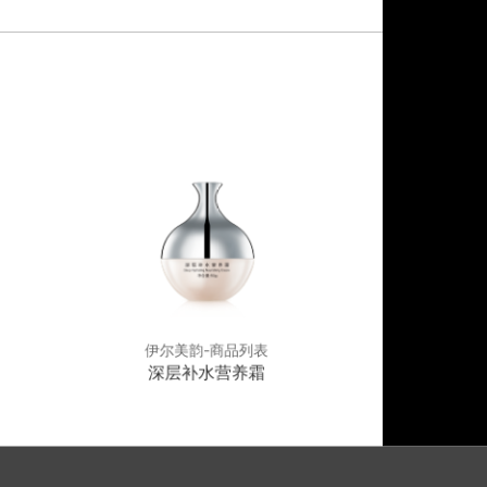
伊尔美韵-商品列表
伊尔美
深层补水营养霜
葡萄