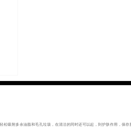
,轻松吸附多余油脂和毛孔垃圾，在清洁的同时还可以起，到护肤作用，保存