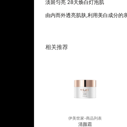
淡斑匀亮 28天焕白灯泡肌
由内而外透亮肌肤,利用美白成分的亲
相关推荐
世家-商品列表
伊美世家-商品列表
舒缓平衡霜
清颜霜