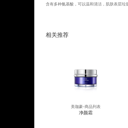
含有多种氨基酸，可以温和清洁，肌肤表层垃
相关推荐
豪-商品列表
美珈豪-商品列表
平衡舒缓霜
净颜霜