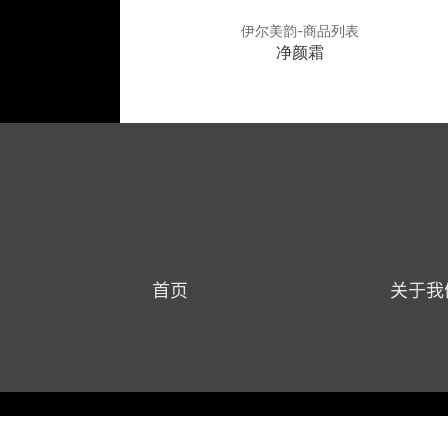
美韵-商品列表
伊尔美韵-商品列表
平衡舒缓霜
净颜霜
首页
关于我