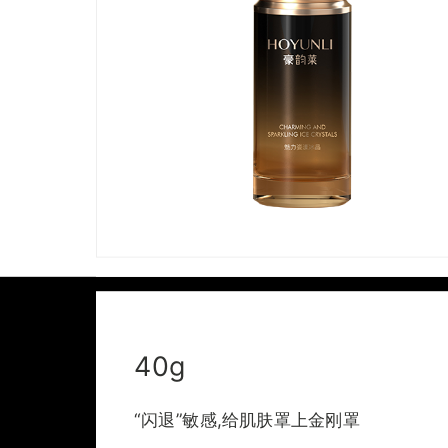
40g
“闪退”敏感,给肌肤罩上金刚罩