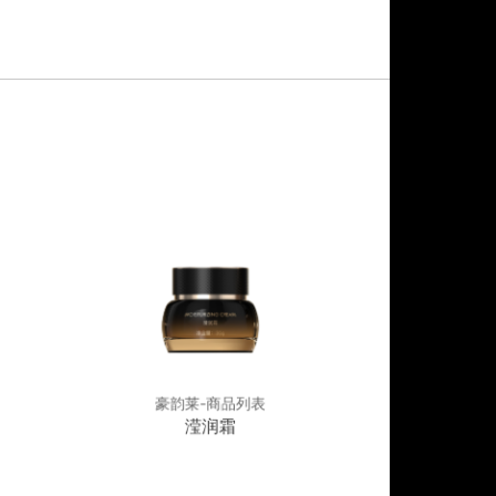
豪韵莱-商品列表
豪韵莱
滢润霜
玻色