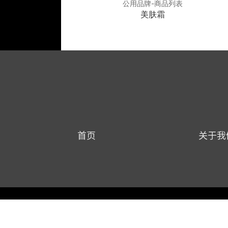
品牌-商品列表
公用品牌-商品列表
修复因子冰晶
美肤霜
首页
关于我