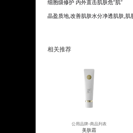
细胞级修护 内外直击肌肤危“肌”
晶盈质地,改善肌肤水分净透肌肤,
相关推荐
品牌-商品列表
公用品牌-商品列表
修复因子冰晶
美肤霜