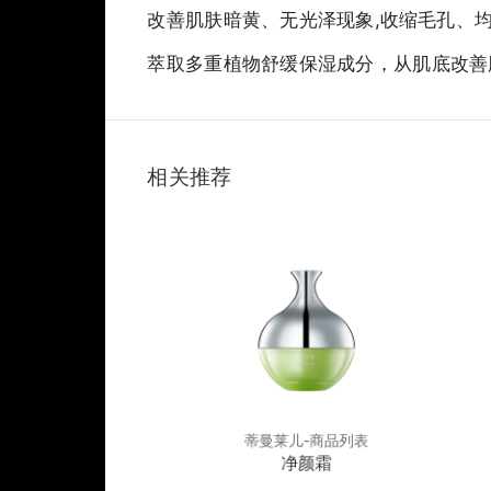
改善肌肤暗黄、无光泽现象,收缩毛孔、
萃取多重植物舒缓保湿成分，从肌底改善
相关推荐
儿-商品列表
蒂曼莱儿-商品列表
平衡舒缓霜
净颜霜