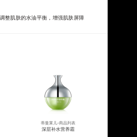
调整肌肤的水油平衡，增强肌肤屏障
蒂曼莱儿-商品列表
蒂曼莱
深层补水营养霜
葡萄