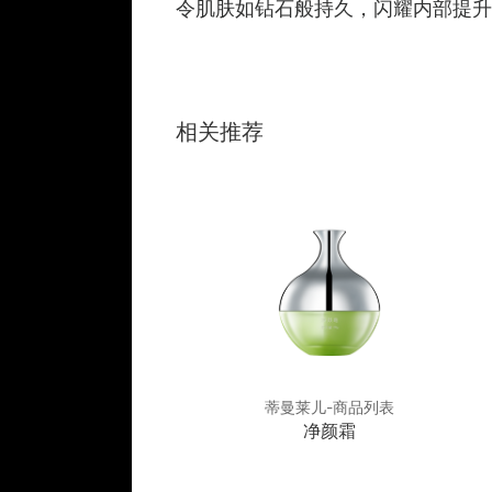
令肌肤如钻石般持久，闪耀内部提升,
相关推荐
莱儿-商品列表
蒂曼莱儿-商品列表
平衡舒缓霜
净颜霜