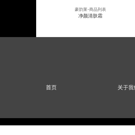
莱-商品列表
豪韵莱-商品列表
缓肌底霜
净颜清肤霜
首页
关于我