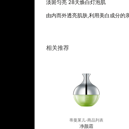
淡斑匀亮 28天焕白灯泡肌
由内而外透亮肌肤,利用美白成分的亲
相关推荐
莱儿-商品列表
蒂曼莱儿-商品列表
平衡舒缓霜
净颜霜