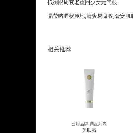
抵御眼周衰老重回少女元气眼
晶莹啫喱状质地,清爽易吸收,奢宠
相关推荐
品牌-商品列表
公用品牌-商品列表
修复因子冰晶
美肤霜