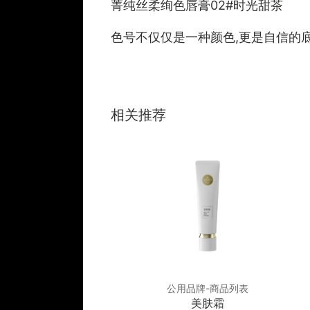
菁纯丝柔绚色唇膏02#时光甜茶
色号不仅仅是一种颜色,更是自信的底
相关推荐
品牌-商品列表
公用品牌-商品列表
修复因子冰晶
美肤霜