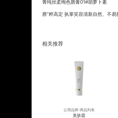
菁纯丝柔绚色唇膏01#胡萝卜素
唇”粹高定 执掌笑容清新自然、不
相关推荐
品牌-商品列表
公用品牌-商品列表
修复因子冰晶
美肤霜