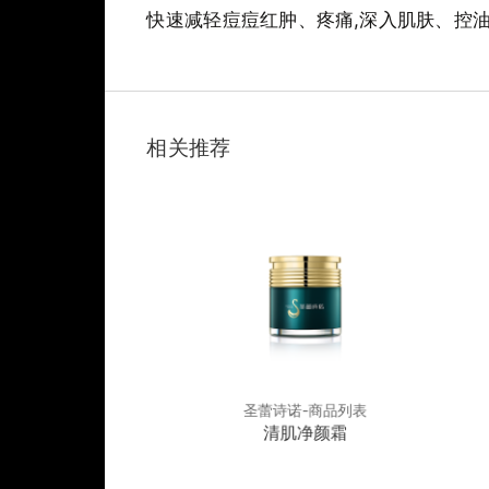
快速减轻痘痘红肿、疼痛,深入肌肤、控
相关推荐
诺-商品列表
圣蕾诗诺-商品列表
衡润修肤霜
清肌净颜霜