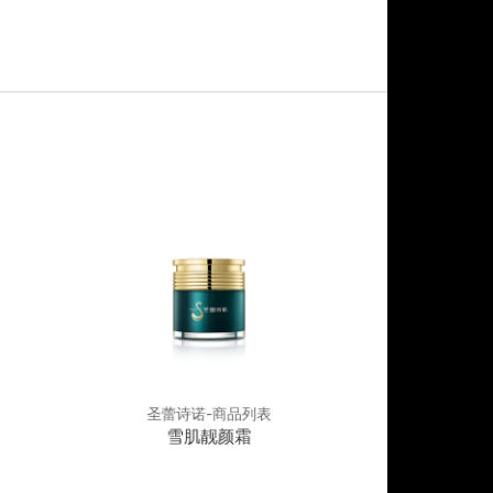
圣蕾诗诺-商品列表
圣蕾诗
雪肌靓颜霜
鲜活