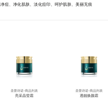
油净痘、净化肌肤、淡化痘印、呵护肌肤、美丽无痕
圣蕾诗诺-商品列表
圣蕾诗诺-商品列表
亮采晶莹霜
透靓焕颜霜