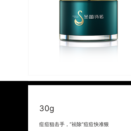
30g
痘痘狙击手，“祛除”痘痘快准狠