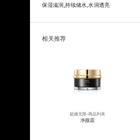
保湿滋润,持续储水,水润透亮
相关推荐
限-商品列表
超越无限-商品列表
平衡舒缓霜
净颜霜