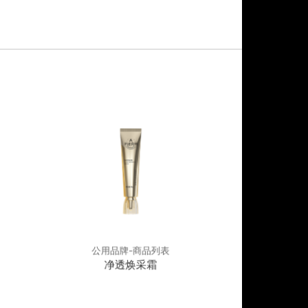
公用品牌-商品列表
公用品
净透焕采霜
焕颜