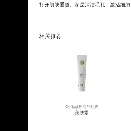
打开肌肤通道、深层清洁毛孔、激活细胞
相关推荐
牌-商品列表
公用品牌-商品列表
复因子冰晶
美肤霜