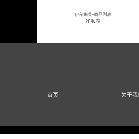
娜美-商品列表
伊尔娜美-商品列表
平衡舒缓霜
净颜霜
首页
关于我